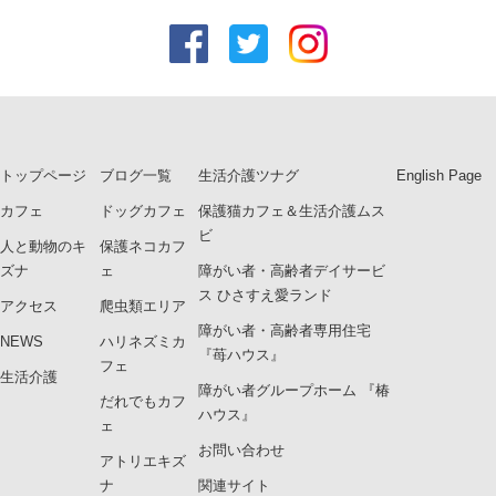
トップページ
ブログ一覧
生活介護ツナグ
English Page
カフェ
ドッグカフェ
保護猫カフェ＆生活介護ムス
ビ
人と動物のキ
保護ネコカフ
ズナ
ェ
障がい者・高齢者デイサービ
ス ひさすえ愛ランド
アクセス
爬虫類エリア
障がい者・高齢者専用住宅
NEWS
ハリネズミカ
『苺ハウス』
フェ
生活介護
障がい者グループホーム 『椿
だれでもカフ
ハウス』
ェ
お問い合わせ
アトリエキズ
ナ
関連サイト