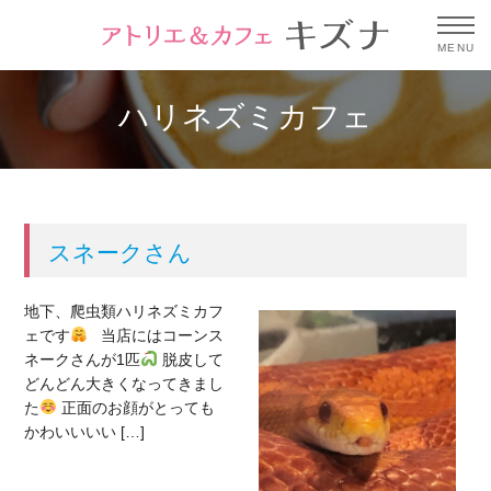
MENU
ハリネズミカフェ
スネークさん
地下、爬虫類ハリネズミカフ
ェです
当店にはコーンス
ネークさんが1匹
脱皮して
どんどん大きくなってきまし
た
正面のお顔がとっても
かわいいいい […]