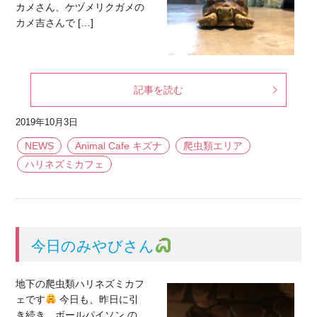
カメさん、ケヅメリクガメの
カメ吉さんで […]
記事を読む
2019年10月3日
NEWS
Animal Cafe キズナ
爬虫類エリア
ハリネズミカフェ
今日のみやびさん
地下の爬虫類ハリネズミカフ
ェです
今日も、昨日に引
き続き、ボールパイソン の