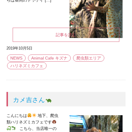
らは昼間のトッケイ […]
記事を読む
2019年10月5日
NEWS
Animal Cafe キズナ
爬虫類エリア
ハリネズミカフェ
カメ吉さん
こんにちは
地下、爬虫
類ハリネズミカフェです
こちら、当店唯一の