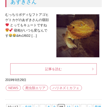
あずきさん
むっちりボディなフトアゴヒ
ゲトカゲのあずきさんの寝顔
とってもキュートですね
寝相がいつも変なんで
す
&#x1f602 […]
記事を読む
2019年9月29日
NEWS
爬虫類エリア
ハリネズミカフェ