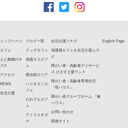
トップページ
ブログ一覧
生活介護ツナグ
English Page
カフェ
ドッグカフェ
保護猫カフェ＆生活介護ムス
ビ
人と動物のキ
保護ネコカフ
ズナ
ェ
障がい者・高齢者デイサービ
ス ひさすえ愛ランド
アクセス
爬虫類エリア
障がい者・高齢者専用住宅
NEWS
ハリネズミカ
『苺ハウス』
フェ
生活介護
障がい者グループホーム 『椿
だれでもカフ
ハウス』
ェ
お問い合わせ
アトリエキズ
ナ
関連サイト