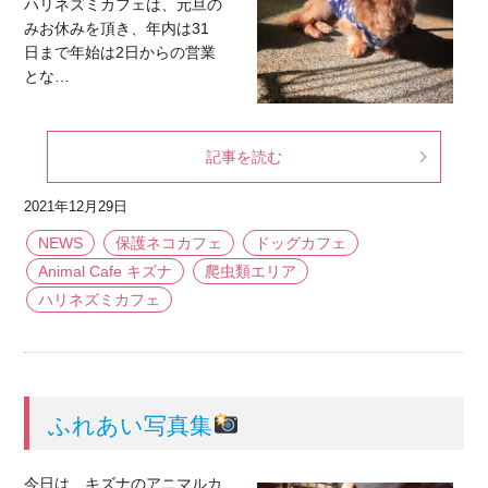
ハリネズミカフェは、元旦の
みお休みを頂き、年内は31
日まで年始は2日からの営業
とな…
記事を読む
2021年12月29日
NEWS
保護ネコカフェ
ドッグカフェ
Animal Cafe キズナ
爬虫類エリア
ハリネズミカフェ
ふれあい写真集
今日は、キズナのアニマルカ