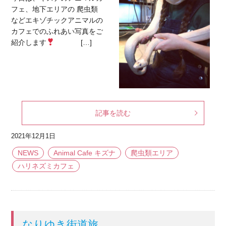
フェ、地下エリアの 爬虫類
などエキゾチックアニマルの
カフェでのふれあい写真をご
紹介します
[…]
記事を読む
2021年12月1日
NEWS
Animal Cafe キズナ
爬虫類エリア
ハリネズミカフェ
なりゆき街道旅