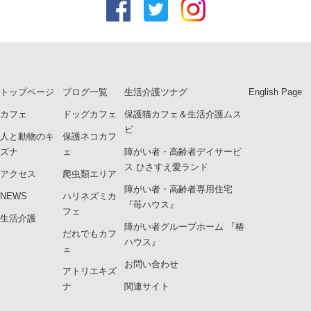
トップページ
ブログ一覧
生活介護ツナグ
English Page
カフェ
ドッグカフェ
保護猫カフェ＆生活介護ムス
ビ
人と動物のキ
保護ネコカフ
ズナ
ェ
障がい者・高齢者デイサービ
ス ひさすえ愛ランド
アクセス
爬虫類エリア
障がい者・高齢者専用住宅
NEWS
ハリネズミカ
『苺ハウス』
フェ
生活介護
障がい者グループホーム 『椿
だれでもカフ
ハウス』
ェ
お問い合わせ
アトリエキズ
ナ
関連サイト