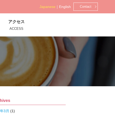
Japanese
｜
English
Contact
アクセス
ACCESS
hives
4年3月
(1)