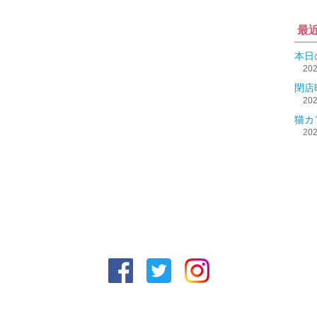
最
本日
20
閉店
20
猫カ
20