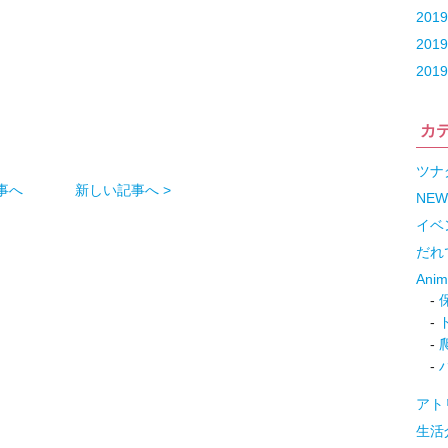
201
201
201
カ
ツナ
事へ
新しい記事へ >
NEW
イベ
だれ
Ani
アト
生活