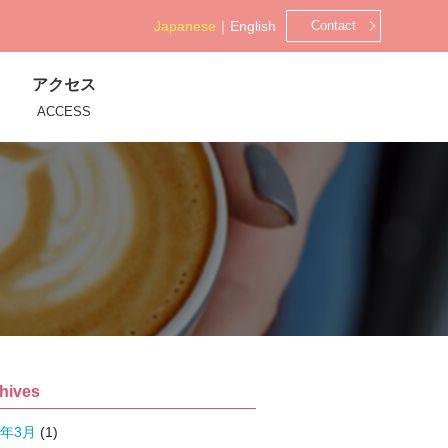
Japanese
｜
English
Contact
アクセス
ACCESS
hives
4年3月
(1)