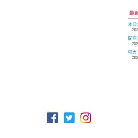
最
本日
20
閉店
20
猫カ
20