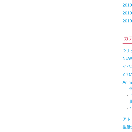
201
201
201
カ
ツナ
NEW
イベ
だれ
Ani
アト
生活