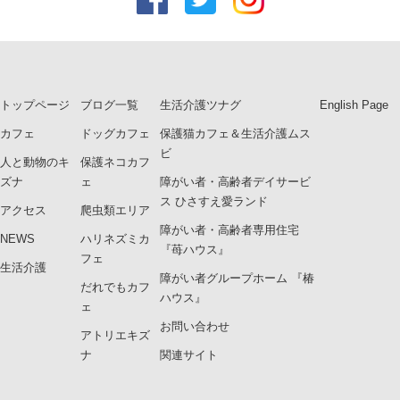
トップページ
ブログ一覧
生活介護ツナグ
English Page
カフェ
ドッグカフェ
保護猫カフェ＆生活介護ムス
ビ
人と動物のキ
保護ネコカフ
ズナ
ェ
障がい者・高齢者デイサービ
ス ひさすえ愛ランド
アクセス
爬虫類エリア
障がい者・高齢者専用住宅
NEWS
ハリネズミカ
『苺ハウス』
フェ
生活介護
障がい者グループホーム 『椿
だれでもカフ
ハウス』
ェ
お問い合わせ
アトリエキズ
ナ
関連サイト